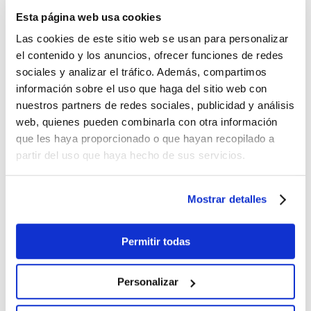
implementación de Google
Esta página web usa cookies
Analytics 4 en Android Studio
Las cookies de este sitio web se usan para personalizar
el contenido y los anuncios, ofrecer funciones de redes
sociales y analizar el tráfico. Además, compartimos
4 de febrero de 2024
información sobre el uso que haga del sitio web con
nuestros partners de redes sociales, publicidad y análisis
Google Consent mode
web, quienes pueden combinarla con otra información
que les haya proporcionado o que hayan recopilado a
partir del uso que haya hecho de sus servicios.
9 de agosto de 2023
Mostrar detalles
Cómo instalar Cookiebot CMP
y configurarlo en GTM
Permitir todas
Personalizar