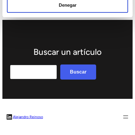
Denegar
Buscar un artículo
Search
Buscar
LinkedIn
Alejandro Reinoso